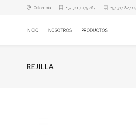
Colombia
+57 311 7079267
+57 317 827 0
INICIO
NOSOTROS
PRODUCTOS
REJILLA