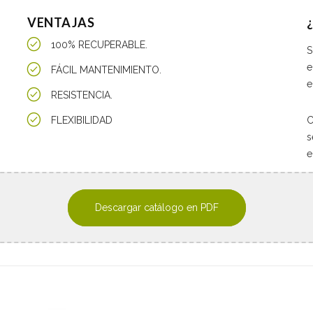
VENTAJAS
100% RECUPERABLE.
S
e
FÁCIL MANTENIMIENTO.
e
RESISTENCIA.
FLEXIBILIDAD
C
s
e
Descargar catálogo en PDF