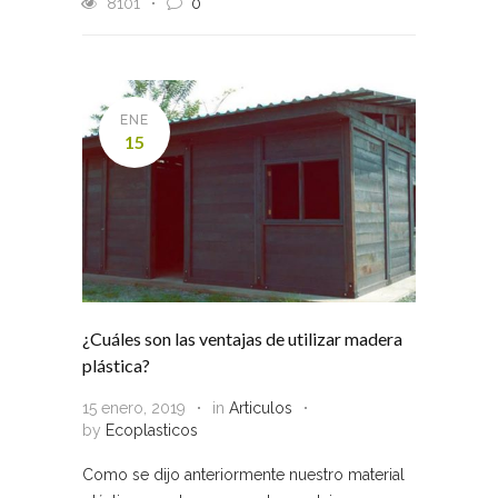
8101
0
ENE
15
¿Cuáles son las ventajas de utilizar madera
plástica?
15 enero, 2019
in
Articulos
by
Ecoplasticos
Como se dijo anteriormente nuestro material