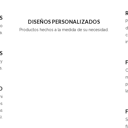
S
DISEÑOS PERSONALIZADOS
P
to
d
Productos hechos a la medida de su necesidad.
a.
c
i
S
 y
s.
C
m
p
O
l
ni
os
as
).
S
f