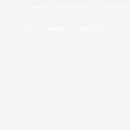
Colombia
+57 311 7079267
+57 317 827 0779
INICIO
NOSOTROS
PRODUCTOS